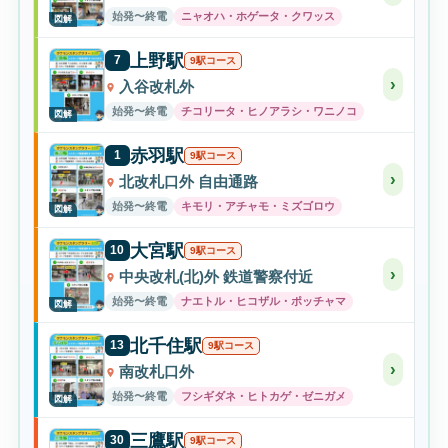
始発〜終電
ニャオハ・ホゲータ・クワッス
図解
上野駅
7
9駅コース
›
入谷改札外
始発〜終電
チコリータ・ヒノアラシ・ワニノコ
図解
赤羽駅
1
9駅コース
›
北改札口外 自由通路
始発〜終電
キモリ・アチャモ・ミズゴロウ
図解
大宮駅
10
9駅コース
›
中央改札(北)外 鉄道警察付近
始発〜終電
ナエトル・ヒコザル・ポッチャマ
図解
北千住駅
13
9駅コース
›
南改札口外
始発〜終電
フシギダネ・ヒトカゲ・ゼニガメ
図解
三鷹駅
30
9駅コース