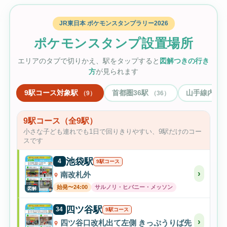
JR東日本 ポケモンスタンプラリー2026
ポケモンスタンプ設置場所
エリアのタブで切りかえ、駅をタップすると
図解つきの行き
方
が見られます
9駅コース対象駅
首都圏36駅
山手線内
9
36
1
9駅コース（全9駅）
小さな子ども連れでも1日で回りきりやすい、9駅だけのコー
スです
池袋駅
4
9駅コース
›
南改札外
始発〜24:00
サルノリ・ヒバニー・メッソン
図解
四ツ谷駅
34
9駅コース
›
四ツ谷口改札出て左側 きっぷうりば先