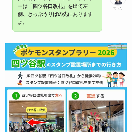
ーは
「四ツ谷口改札」を出て左
てった
側、きっぷうりばの先
にあります
よ。