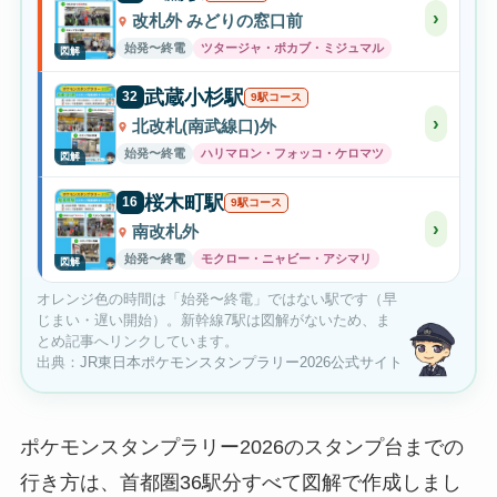
›
改札外 みどりの窓口前
始発〜終電
ツタージャ・ポカブ・ミジュマル
図解
武蔵小杉駅
32
9駅コース
›
北改札(南武線口)外
始発〜終電
ハリマロン・フォッコ・ケロマツ
図解
桜木町駅
16
9駅コース
›
南改札外
始発〜終電
モクロー・ニャビー・アシマリ
図解
オレンジ色の時間は「始発〜終電」ではない駅です（早
じまい・遅い開始）。新幹線7駅は図解がないため、ま
とめ記事へリンクしています。
出典：
JR東日本ポケモンスタンプラリー2026公式サイト
ポケモンスタンプラリー2026のスタンプ台までの
行き方は、首都圏36駅分すべて図解で作成しまし