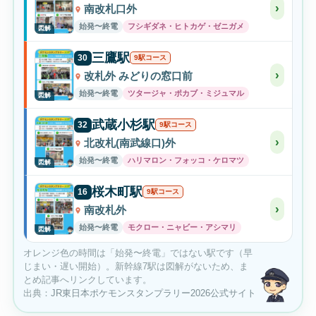
›
南改札口外
始発〜終電
フシギダネ・ヒトカゲ・ゼニガメ
図解
三鷹駅
30
9駅コース
›
改札外 みどりの窓口前
始発〜終電
ツタージャ・ポカブ・ミジュマル
図解
武蔵小杉駅
32
9駅コース
›
北改札(南武線口)外
始発〜終電
ハリマロン・フォッコ・ケロマツ
図解
桜木町駅
16
9駅コース
›
南改札外
始発〜終電
モクロー・ニャビー・アシマリ
図解
オレンジ色の時間は「始発〜終電」ではない駅です（早
じまい・遅い開始）。新幹線7駅は図解がないため、ま
とめ記事へリンクしています。
出典：
JR東日本ポケモンスタンプラリー2026公式サイト