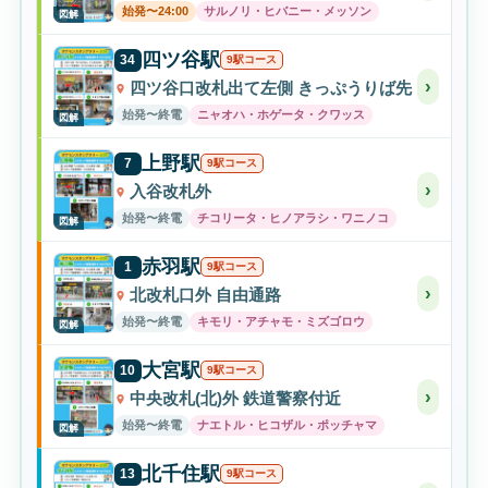
始発〜24:00
サルノリ・ヒバニー・メッソン
図解
四ツ谷駅
34
9駅コース
›
四ツ谷口改札出て左側 きっぷうりば先
始発〜終電
ニャオハ・ホゲータ・クワッス
図解
上野駅
7
9駅コース
›
入谷改札外
始発〜終電
チコリータ・ヒノアラシ・ワニノコ
図解
赤羽駅
1
9駅コース
›
北改札口外 自由通路
始発〜終電
キモリ・アチャモ・ミズゴロウ
図解
大宮駅
10
9駅コース
›
中央改札(北)外 鉄道警察付近
始発〜終電
ナエトル・ヒコザル・ポッチャマ
図解
北千住駅
13
9駅コース