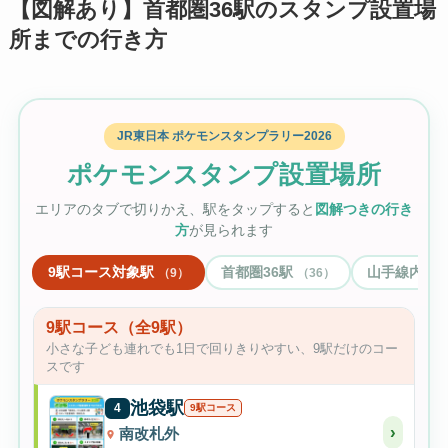
【図解あり】首都圏36駅のスタンプ設置場
所までの行き方
JR東日本 ポケモンスタンプラリー2026
ポケモンスタンプ設置場所
エリアのタブで切りかえ、駅をタップすると
図解つきの行き
方
が見られます
9駅コース対象駅
首都圏36駅
山手線内
9
36
1
9駅コース（全9駅）
小さな子ども連れでも1日で回りきりやすい、9駅だけのコー
スです
池袋駅
4
9駅コース
›
南改札外