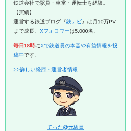
鉄道会社で駅員・車掌・運転士を経験。
【実績】
運営する鉄道ブログ『
鉄ナビ
』は月10万PV
まで成長。
Xフォロワー
は5,000名。
毎日18時
に
Xで鉄道員の本音や有益情報を投
稿中
です。
>>詳しい経歴・運営者情報
てった@元駅員