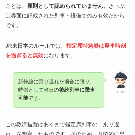
ことは、
原則として認められていません。
きっぷ
は券面に記載された列車・設備でのみ有効だから
です。
JR東日本のルールでは、
指定席特急券は発車時刻
を過ぎると無効
になります。
新幹線に乗り遅れた場合に限り、
特例として当日の
後続列車に乗車
てった
可能
です。
この救済措置はあくまで指定席列車の「乗り遅
れ」を想定したものです。そのため、意図的に早