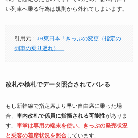
い列車へ乗る行為は規則から外れてしまいます。
引用元：
JR東日本「きっぷの変更（指定の
列車の乗り遅れ）」
改札や検札でデータ照合されてバレる
もし新幹線で指定席より早い自由席に乗った場
合、
車内改札で係員に指摘される可能性
がありま
す。
車掌は専用の端末を使い、きっぷの発売状況
と乗客の着席状況を照合
しています。