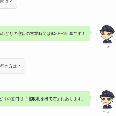
時間は？
のみどりの窓口の営業時間は9:30〜19:30です！
てった
や行き方は？
どりの窓口は
「北改札を出て右」
にあります。
てった