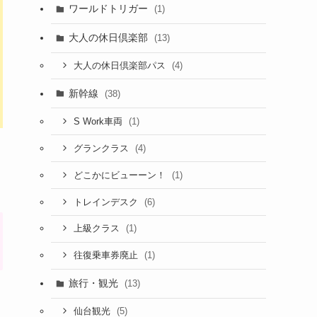
ワールドトリガー
(1)
大人の休日倶楽部
(13)
(4)
大人の休日倶楽部パス
新幹線
(38)
(1)
S Work車両
(4)
グランクラス
(1)
どこかにビューーン！
(6)
トレインデスク
(1)
上級クラス
(1)
往復乗車券廃止
旅行・観光
(13)
(5)
仙台観光