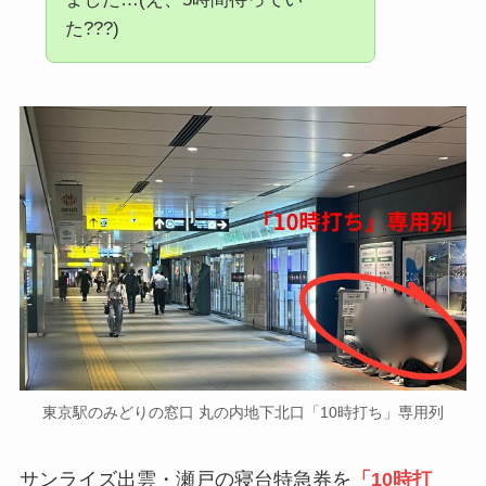
た???)
東京駅のみどりの窓口 丸の内地下北口「10時打ち」専用列
サンライズ出雲・瀬戸の寝台特急券を
「10時打