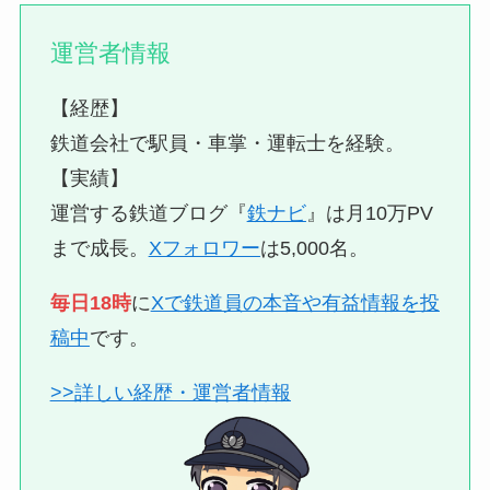
運営者情報
【経歴】
鉄道会社で駅員・車掌・運転士を経験。
【実績】
運営する鉄道ブログ『
鉄ナビ
』は月10万PV
まで成長。
Xフォロワー
は5,000名。
毎日18時
に
Xで鉄道員の本音や有益情報を投
稿中
です。
>>詳しい経歴・運営者情報