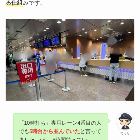
る仕組
みです。
「10時打ち」専用レーン4番目の人
でも
5時台から並んでいた
と言って
てった
ました…(え、5時間待ってい