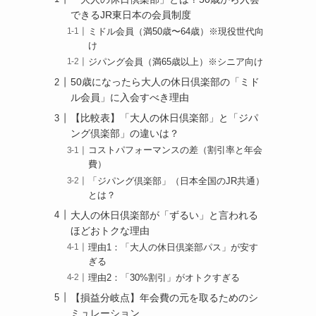
できるJR東日本の会員制度
ミドル会員（満50歳〜64歳）※現役世代向
け
ジパング会員（満65歳以上）※シニア向け
50歳になったら大人の休日倶楽部の「ミド
ル会員」に入会すべき理由
【比較表】「大人の休日倶楽部」と「ジパ
ング倶楽部」の違いは？
コストパフォーマンスの差（割引率と年会
費）
「ジパング倶楽部」（日本全国のJR共通）
とは？
大人の休日倶楽部が「ずるい」と言われる
ほどおトクな理由
理由1：「大人の休日倶楽部パス」が安す
ぎる
理由2：「30%割引」がオトクすぎる
【損益分岐点】年会費の元を取るためのシ
ミュレーション