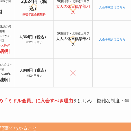
2,624円（税
海道線が何
JR東日本・北海道エリア
大人の休日倶楽部パ
入会手続きはこちら
込）
引
ス
※初年度会費無料
海道線が何
%割引
JR東日本・北海道エリア
っぷが1～
4,364円（税込）
大人の休日倶楽部パ
入会手続きはこちら
割引
※524円高い
ス
っぷが4
%割引
っぷが1～
割引
3,840円（税込）
–
っぷが4
※524円安い
%割引
部の「ミドル会員」に入会すべき理由
をはじめ、複雑な制度・年
記事でわかること