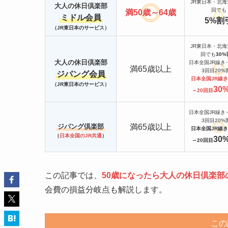
JR東日本・北
大人の休日倶楽部
回でも
満50歳～64歳
ミドル会員
5%割
（JR東日本のサービス）
JR東日本・北
回でも
30
大人の休日倶楽部
日本全国JR線き
満65歳以上
3回目20%
ジパング会員
日本全国JR線き
（JR東日本のサービス）
30
～20回目
日本全国JR線き
3回目20%
満65歳以上
ジパング倶楽部
日本全国JR線き
（
日本全国のJR共通
）
30
～20回目
この記事では、
50歳になったら大人の休日倶楽
会費の損益分岐点も解説します。
この