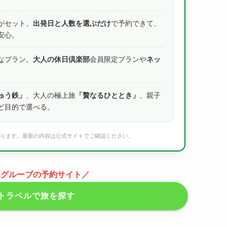
がセット。
出発日と人数を選ぶだけ
で予約できて、
安心。
なプラン。
大人の休日倶楽部
会員限定プランや
ネッ
ゅう鉄」
、大人の極上旅
「贅なるひととき」
、親子
ど目的で選べる。
わります。最新の内容は公式サイトでご確認ください。
本グルーブの予約サイト／
トラベルで旅を探す