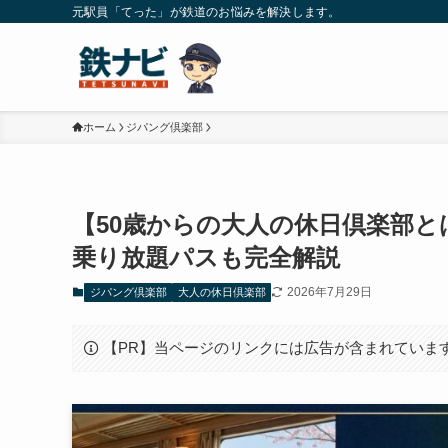
元駅員「てった」が鉄道のお悩みを解決します。
ホーム
ジパング倶楽部
【50歳からの大人の休日倶楽部
乗り放題パスも完全解説
2026年7月29日
ジパング倶楽部
大人の休日倶楽部
【PR】当ページのリンクには広告が含まれていま