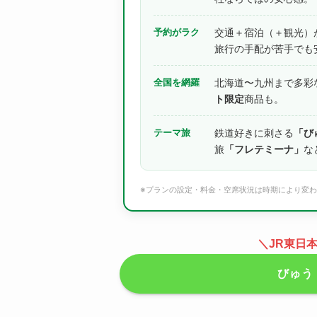
予約がラク
交通＋宿泊（＋観光）
旅行の手配が苦手でも
全国を網羅
北海道〜九州まで多彩
ト限定
商品も。
テーマ旅
鉄道好きに刺さる
「び
旅
「フレテミーナ」
な
※プランの設定・料金・空席状況は時期により変
＼JR東日
びゅう