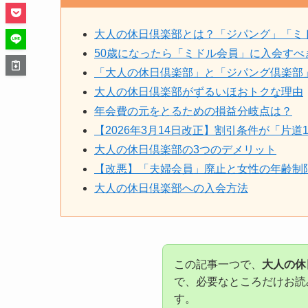
大人の休日倶楽部とは？「ジパング」「ミ
50歳になったら「ミドル会員」に入会すべ
「大人の休日倶楽部」と「ジパング倶楽部
大人の休日倶楽部がずるいほおトクな理由
年会費の元をとるための損益分岐点は？
【2026年3月14日改正】割引条件が「片道
大人の休日倶楽部の3つのデメリット
【改悪】「夫婦会員」廃止と女性の年齢制
大人の休日倶楽部への入会方法
この記事一つで、
大人の休
で、必要なところだけお読
す。