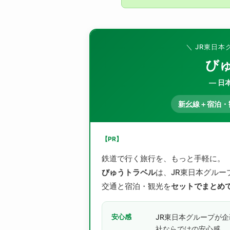
＼ JR東日
び
― 日
新幺線＋宿泊・
【PR】
鉄道で行く旅行を、もっと手軽に。
びゅうトラベル
は、JR東日本グルー
交通と宿泊・観光を
セットでまとめ
安心感
JR東日本グループが
社ならではの安心感。