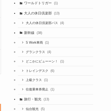
ワールドトリガー
(1)
大人の休日倶楽部
(13)
(4)
大人の休日倶楽部パス
新幹線
(38)
(1)
S Work車両
(4)
グランクラス
(1)
どこかにビューーン！
(6)
トレインデスク
(1)
上級クラス
(1)
往復乗車券廃止
旅行・観光
(13)
(5)
仙台観光