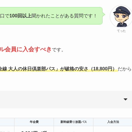
口で
100回以上
聞かれたことがある質問です！
てった
ドル会員に入会すべき
です。
全線 大人の休日倶楽部パス」が破格の安さ（18,800円）
だから
年会費
新幹線乗り放題パス
入会方法