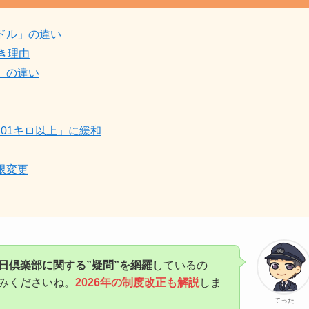
ドル」の違い
き理由
」の違い
101キロ以上」に緩和
限変更
日倶楽部に関する”疑問”を網羅
しているの
みくださいね。
2026年の制度改正も解説
しま
てった