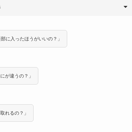
↓
楽部に入ったほうがいいの？」
なにが違うの？」
は取れるの？」