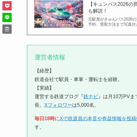
【キュンパス2026
も解説！
元駅員がきゅんパス202
予約、受取方法まで写真付
運営者情報
【経歴】
鉄道会社で駅員・車掌・運転士を経験。
【実績】
運営する鉄道ブログ『
鉄ナビ
』は月10万PVま
長。
Xフォロワー
は5,000名。
毎日18時
に
Xで鉄道員の本音や有益情報を投稿
す。