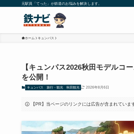
元駅員「てった」が鉄道のお悩みを解決します。
ホーム
キュンパス
【キュンパス2026秋田モデルコ
を公開！
2026年8月6日
キュンパス
旅行・観光
秋田観光
【PR】当ページのリンクには広告が含まれていま