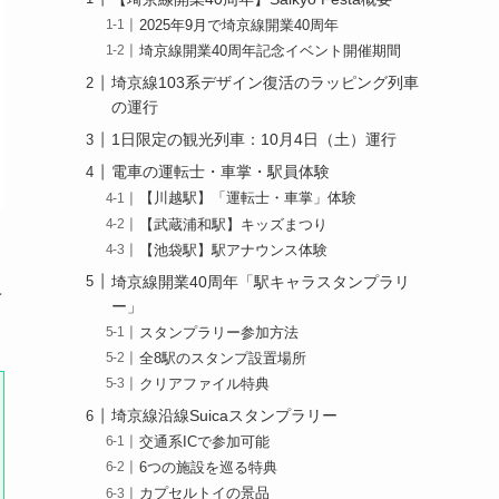
2025年9月で埼京線開業40周年
埼京線開業40周年記念イベント開催期間
埼京線103系デザイン復活のラッピング列車
の運行
1日限定の観光列車：10月4日（土）運行
電車の運転士・車掌・駅員体験
【川越駅】「運転士・車掌」体験
【武蔵浦和駅】キッズまつり
【池袋駅】駅アナウンス体験
埼京線開業40周年「駅キャラスタンプラリ
ベ
ー」
スタンプラリー参加方法
全8駅のスタンプ設置場所
クリアファイル特典
埼京線沿線Suicaスタンプラリー
交通系ICで参加可能
6つの施設を巡る特典
カプセルトイの景品