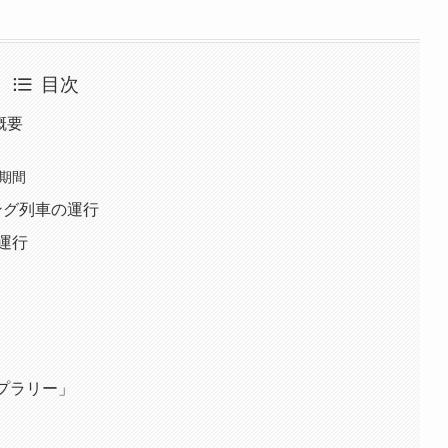
目次
a概要
期間
ング列車の運行
運行
プラリー」