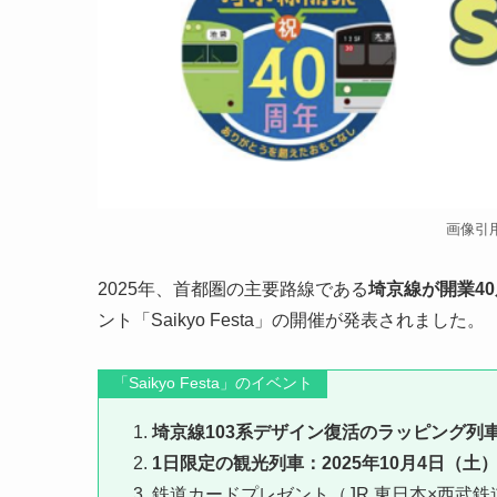
画像引
2025年、首都圏の主要路線である
埼京線が開業4
ント「Saikyo Festa」の開催が発表されました。
「Saikyo Festa」のイベント
埼京線103系デザイン復活のラッピング列
1日限定の観光列車：2025年10月4日（土
鉄道カードプレゼント（JR 東日本×西武