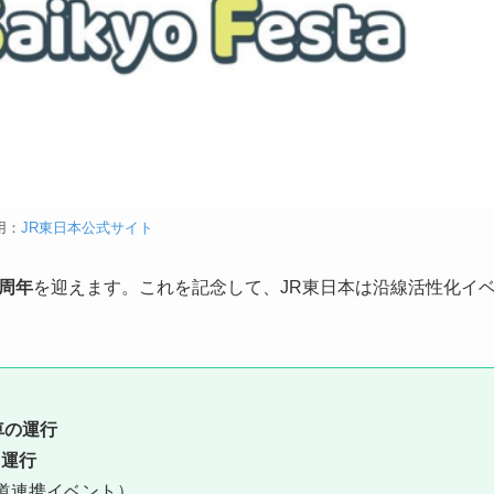
用：
JR東日本公式サイト
0周年
を迎えます。これを記念して、JR東日本は沿線活性化イ
車の運行
）運行
鉄道連携イベント）