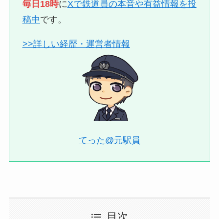
毎日18時
に
Xで鉄道員の本音や有益情報を投
稿中
です。
>>詳しい経歴・運営者情報
てった@元駅員
目次