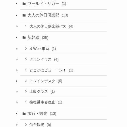
ワールドトリガー
(1)
大人の休日倶楽部
(13)
(4)
大人の休日倶楽部パス
新幹線
(38)
(1)
S Work車両
(4)
グランクラス
(1)
どこかにビューーン！
(6)
トレインデスク
(1)
上級クラス
(1)
往復乗車券廃止
旅行・観光
(13)
(5)
仙台観光