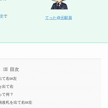
中
で
てった@元駅員
目次
て右or左
を出て右
って何？
改札を出て右or左