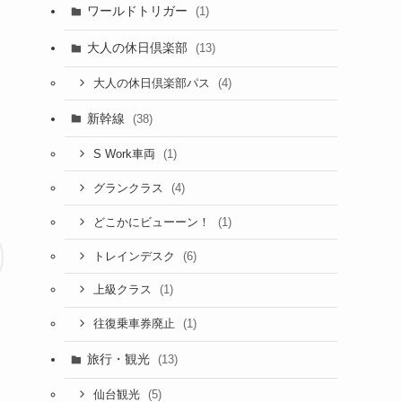
ワールドトリガー
(1)
大人の休日倶楽部
(13)
(4)
大人の休日倶楽部パス
新幹線
(38)
(1)
S Work車両
(4)
グランクラス
(1)
どこかにビューーン！
(6)
トレインデスク
(1)
上級クラス
(1)
往復乗車券廃止
旅行・観光
(13)
(5)
仙台観光