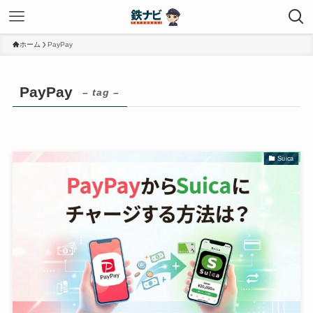
ホーム
PayPay
PayPay
– tag –
Suica