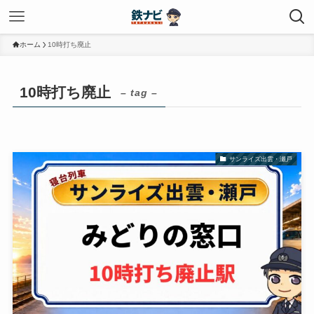
ホーム
10時打ち廃止
10時打ち廃止
– tag –
サンライズ出雲・瀬戸