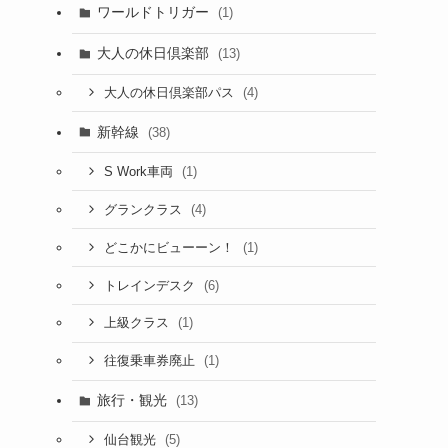
ワールドトリガー
(1)
大人の休日倶楽部
(13)
(4)
大人の休日倶楽部パス
新幹線
(38)
(1)
S Work車両
(4)
グランクラス
(1)
どこかにビューーン！
(6)
トレインデスク
(1)
上級クラス
(1)
往復乗車券廃止
旅行・観光
(13)
(5)
仙台観光