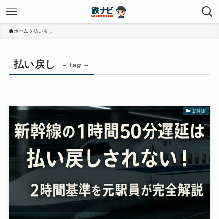
ホーム
払い戻し
払い戻し
– tag –
新幹線