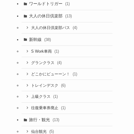
ワールドトリガー
(1)
大人の休日倶楽部
(13)
(4)
大人の休日倶楽部パス
新幹線
(38)
(1)
S Work車両
(4)
グランクラス
(1)
どこかにビューーン！
(6)
トレインデスク
(1)
上級クラス
(1)
往復乗車券廃止
旅行・観光
(13)
(5)
仙台観光