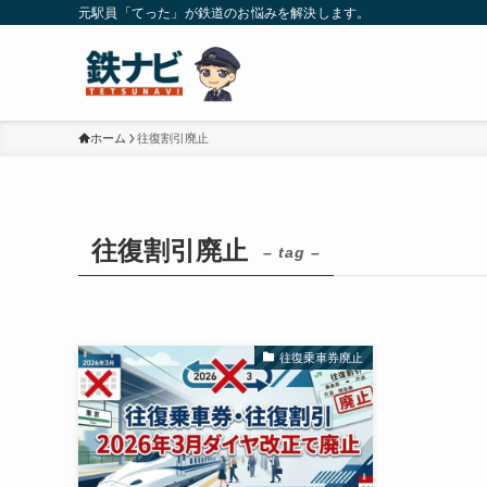
元駅員「てった」が鉄道のお悩みを解決します。
ホーム
往復割引廃止
往復割引廃止
– tag –
往復乗車券廃止