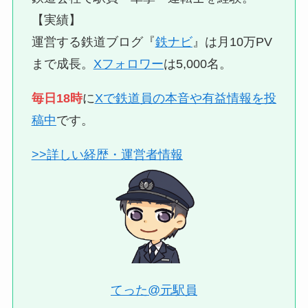
【実績】
運営する鉄道ブログ『
鉄ナビ
』は月10万PV
まで成長。
Xフォロワー
は5,000名。
毎日18時
に
Xで鉄道員の本音や有益情報を投
稿中
です。
>>詳しい経歴・運営者情報
てった@元駅員