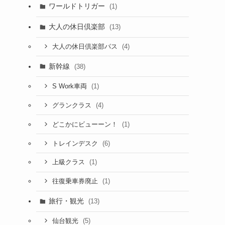
ワールドトリガー
(1)
大人の休日倶楽部
(13)
(4)
大人の休日倶楽部パス
新幹線
(38)
(1)
S Work車両
(4)
グランクラス
(1)
どこかにビューーン！
(6)
トレインデスク
(1)
上級クラス
(1)
往復乗車券廃止
旅行・観光
(13)
(5)
仙台観光