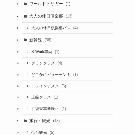
ワールドトリガー
(1)
大人の休日倶楽部
(13)
(4)
大人の休日倶楽部パス
新幹線
(38)
(1)
S Work車両
(4)
グランクラス
(1)
どこかにビューーン！
(6)
トレインデスク
(1)
上級クラス
(1)
往復乗車券廃止
旅行・観光
(13)
(5)
仙台観光