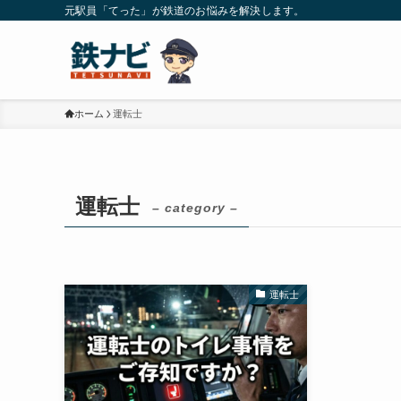
元駅員「てった」が鉄道のお悩みを解決します。
ホーム
運転士
運転士
– category –
運転士